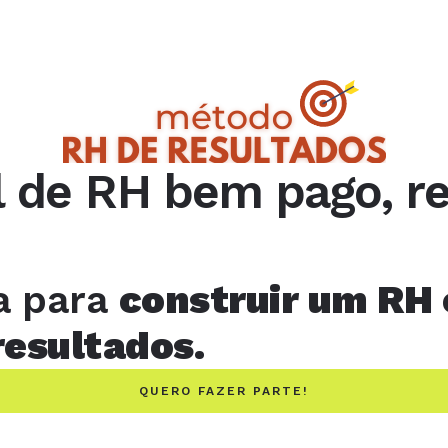
l de RH bem pago, r
a para
construir um RH 
resultados.
QUERO FAZER PARTE!